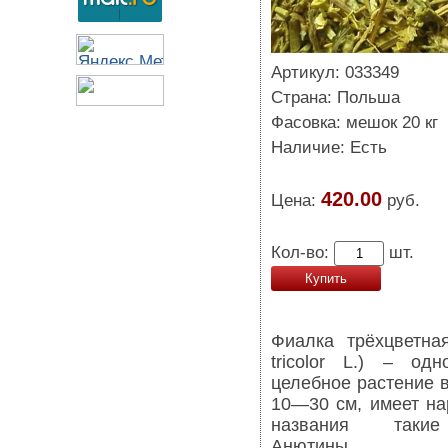
Артикул: 033349
Страна: Польша
Фасовка: мешок 20 кг
Наличие: Есть
420.00
Цена:
руб.
Кол-во:
шт.
Купить
Фиалка трёхцветная
tricolor L.) – одн
целебное растение 
10—30 см, имеет н
названия таки
Анютины гла