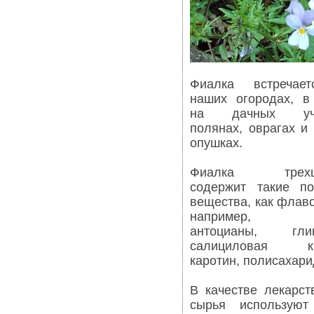
Фиалка встречае
наших огородах, в
на дачных учас
полянах, оврагах и
опушках.
Фиалка трехцв
содержит такие по
вещества, как флав
например, р
антоцианы, глик
салициловая ки
каротин, полисахари
В качестве лекарст
сырья используют 