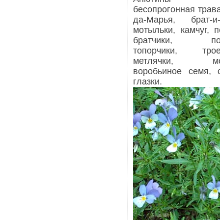
бесопрогонная трава
да-Марья, брат-и-
мотыльки, камчуг, 
братчики, полу
топорчики, троец
метлячки, мот
воробьиное семя, 
глазки.