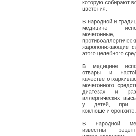
которую собирают в
цветения.
В народной и тради
медицине испол
мочегонные,
противоаллергиче
жаропонижающие св
этого целебного сре
В медицине испо
отвары и насто
качестве отхаркива
мочегонного средст
диатезах и раз
аллергических выс
у детей, при к
коклюше и бронхите.
В народной мед
известны реце