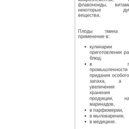
флавоноиды, вита
некоторые дуби
вещества.
Плоды тмина на
применение в:
кулинари
приготовлении р
блюд,
в пище
промышленнос
придания особого
запаха, а 
увеличения 
хранения го
продукции, на
маринадов,
в парфюмерии,
в мыловарении,
в медицине.