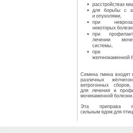
расстройствах ки
для борьбы с з
и опухолями,
при невро
некоторых болезня
при профилак
лечении мочеп
системы,
при леч
желчнокаменной б
Семена тмина входят 
различных жёлчего
ветрогонных сборов,
для лечения и профи
мочекаменной болезни
Эта приправа яв
сильным ядом для птиц