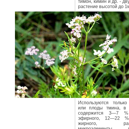
тимон, кимин и др. - д
растение высотой до 1
Используются только
или плоды тмина, в 
содержится 3—7 %
эфирного, 12—22 %
жирного, разл
микроэлементы, пр