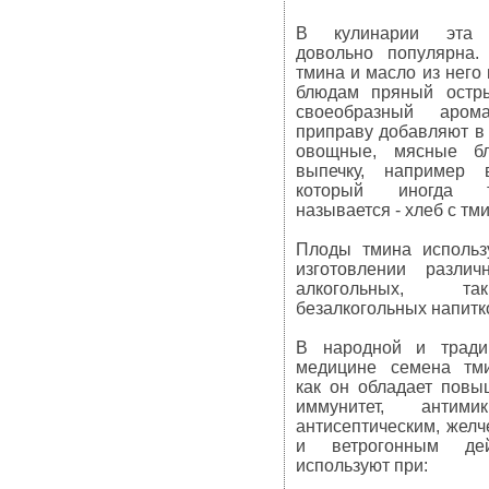
В кулинарии эта 
довольно популярна
тмина и масло из него
блюдам пряный остры
своеобразный аро
приправу добавляют в
овощные, мясные б
выпечку, например 
который иногда
называется - хлеб с тм
Плоды тмина использ
изготовлении различ
алкогольных, 
безалкогольных напитк
В народной и тради
медицине семена тми
как он обладает пов
иммунитет, антимик
антисептическим, жел
и ветрогонным дей
используют при: